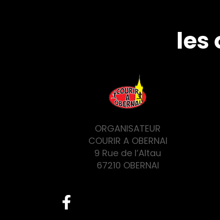
les
ORGANISATEUR
COURIR A OBERNAI
9 Rue de l’Altau
67210 OBERNAI